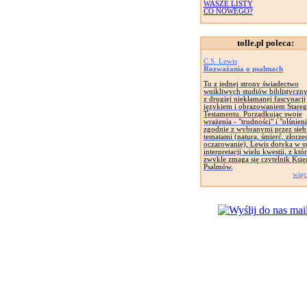
WASZE LISTY
CO NOWEGO?
tolle.pl poleca:
C.S. Lewis
Rozważania o psalmach
To z jednej strony świadectwo
wnikliwych studiów biblistyczny
z drugiej niekłamanej fascynacji
językiem i obrazowaniem Stare
Testamentu. Porządkując swoje
wrażenia - "trudności" i "olśnieni
zgodnie z wybranymi przez sieb
tematami (natura, śmierć, złorze
oczarowanie), Lewis dotyka w s
interpretacji wielu kwestii, z któ
zwykle zmaga się czytelnik Księ
Psalmów.
więc