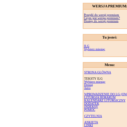
WERSJA PREMIUM
Przejdź do wersji premium
Czym jest wersja premium?
Dostęp do wersji premium
Tu jesteś:
ILG
Wybierz miesiąc
Menu:
STRONA GŁÓWNA
TEKSTY ILG
Wybierz miesiąc
Dzisiaj
Jutro
WPROWADZENIE DO LG (OW
LITURGIA HORARUM
KALENDARZ LITURGICZNY
DODATEK
INDEKSY
POMOC
CZYTELNIA
ANKIETA
LINKI