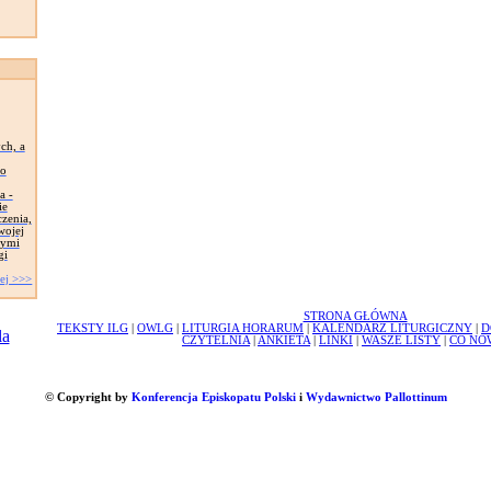
ch, a
go
a -
ie
czenia,
wojej
rymi
gi
ej >>>
STRONA GŁÓWNA
TEKSTY ILG
|
OWLG
|
LITURGIA HORARUM
|
KALENDARZ LITURGICZNY
|
D
CZYTELNIA
|
ANKIETA
|
LINKI
|
WASZE LISTY
|
CO NO
© Copyright by
Konferencja Episkopatu Polski
i
Wydawnictwo Pallottinum