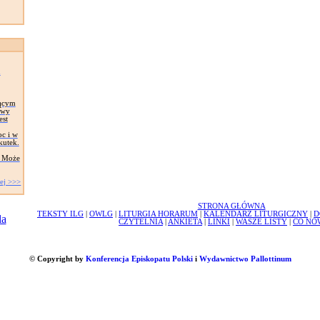
a
jącym
twy
est
c i w
kutek.
? Może
ej >>>
STRONA GŁÓWNA
TEKSTY ILG
|
OWLG
|
LITURGIA HORARUM
|
KALENDARZ LITURGICZNY
|
D
CZYTELNIA
|
ANKIETA
|
LINKI
|
WASZE LISTY
|
CO NO
© Copyright by
Konferencja Episkopatu Polski
i
Wydawnictwo Pallottinum