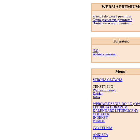
WERSJA PREMIUM
Przejdź do wersji premium
Czym jest wersja premium?
Dostęp do wersji premium
Tu jesteś:
ILG
Wybierz miesiąc
Menu:
STRONA GŁÓWNA
TEKSTY ILG
Wybierz miesiąc
Dzisiaj
Jutro
WPROWADZENIE DO LG (OW
LITURGIA HORARUM
KALENDARZ LITURGICZNY
DODATEK
INDEKSY
POMOC
CZYTELNIA
ANKIETA
LINKI