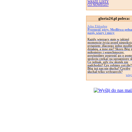
WASZE LISTY
CO NOWEGO?
gloria24.pl poleca:
John Eldredge
Przenosić góry. Modlitwa pełn
pasji, wiary i mocy
Każdy wierzący staje w jakimś
momencie życia przed niepoko
pytaniem: dlaczego jedne modli
działają, a inne nie? Skoro Bóg j
miłosierny i wszechmocny,
powinniśmy poprosić go o pomo
spokoju czekać na upragniony s
Co jednak, gdy ów skutek nie
nadchodzi? Czy robimy coś źle
Bóg już nas nie słucha? Czyżby
słuchał tylko wybranych?
więc