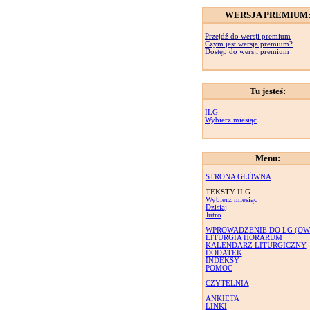
WERSJA PREMIUM
Przejdź do wersji premium
Czym jest wersja premium?
Dostęp do wersji premium
Tu jesteś:
ILG
Wybierz miesiąc
Menu:
STRONA GŁÓWNA
TEKSTY ILG
Wybierz miesiąc
Dzisiaj
Jutro
WPROWADZENIE DO LG (OW
LITURGIA HORARUM
KALENDARZ LITURGICZNY
DODATEK
INDEKSY
POMOC
CZYTELNIA
ANKIETA
LINKI