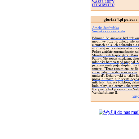
WASZE LISTY
CO NOWEGO?
gloria24.pl poleca:
Amelia Szafrańska
Surdut czy rewerenda
Edmund Bojanowski był człowi
modlitwy i czynu, założył pierw
ziemiach polskich ochronki dla d
a później najliczniejsze obecnie
Polsce żeńskie zgromadzenie za
Służebniczek Najświętszej Marii
Panny. Nie został księdzem, cho
młodości bardzo tego pragnął. 
przeznaczenie pojął dopiero na 
smierci: "Teraz rozumiem, że Bó
chciał, abym w stanie świeckim
umierał". Bojanowski to także lit
poeta, tłumacz, publicysta, wyd
miłośnik i badacz folkloru, dział
kulturalny, społeczny i charytat
Nazywany był prekursorem Sob
Watykańskiego II.
więc