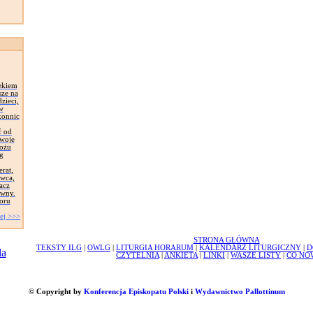
ekiem
sze na
zieci,
 w
konnic
ć od
Swoje
łożu
g
erat,
awca,
acz
ywny.
oru
ej >>>
STRONA GŁÓWNA
TEKSTY ILG
|
OWLG
|
LITURGIA HORARUM
|
KALENDARZ LITURGICZNY
|
D
CZYTELNIA
|
ANKIETA
|
LINKI
|
WASZE LISTY
|
CO NO
© Copyright by
Konferencja Episkopatu Polski
i
Wydawnictwo Pallottinum