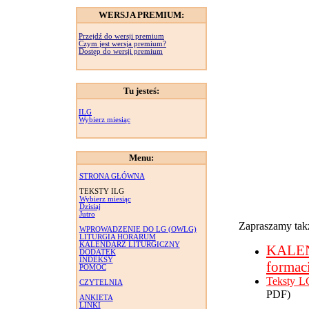
WERSJA PREMIUM:
Przejdź do wersji premium
Czym jest wersja premium?
Dostęp do wersji premium
Tu jesteś:
ILG
Wybierz miesiąc
Menu:
STRONA GŁÓWNA
TEKSTY ILG
Wybierz miesiąc
Dzisiaj
Jutro
Zapraszamy takż
WPROWADZENIE DO LG (OWLG)
LITURGIA HORARUM
KALENDARZ LITURGICZNY
KALE
DODATEK
INDEKSY
formac
POMOC
Teksty L
CZYTELNIA
PDF)
ANKIETA
LINKI