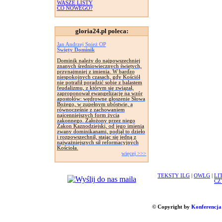
WASZE LISTY
CO NOWEGO?
gloria24.pl poleca:
Jan Andrzej Spież OP
Święty Dominik
Dominik należy do najpowszechniej
znanych średniowiecznych świętych,
przynajmniej z imienia. W bardzo
niespokojnych czasach, gdy Kościół
nie potrafił poradzić sobie z balastem
feudalizmu, z którym się związał,
zaproponował ewangelizację na wzór
apostołów: wędrowne głoszenie Słowa
Bożego, w zupełnym ubóstwie, a
równocześnie z zachowaniem
najcenniejszych form życia
zakonnego. Założony przez niego
Zakon Kaznodziejski, od jego imienia
zwany dominikanami, podjął to dzieło
i rozpowszechnił, stając się jedną z
najważniejszych sił reformacyjnych
Kościoła.
więcej >>>
TEKSTY ILG
|
OWLG
|
LI
CZ
© Copyright by
Konferencja 