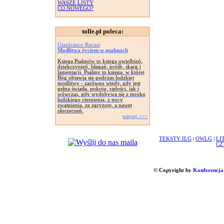
WASZE LISTY
CO NOWEGO?
tolle.pl poleca:
Gianfranco Ravasi
Modlitwa życiem w psalmach
Księga Psalmów to księga uwielbień,
dziękczynień, błagań, próśb, skarg i
lamentacji. Psalmy to księga, w której
Bóg objawia się podczas ludzkiej
modlitwy - zarówno wtedy, gdy jest
pełna światła, pokoju, radości, jak i
wówczas, gdy wydobywa się z mroku
ludzkiego cierpienia, z nocy
zwątpienia, ze zgryzoty, a nawet
złorzeczeń.
więcej >>>
TEKSTY ILG
|
OWLG
|
LI
CZ
© Copyright by
Konferencja 