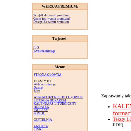
WERSJA PREMIUM:
Przejdź do wersji premium
Czym jest wersja premium?
Dostęp do wersji premium
Tu jesteś:
ILG
Wybierz miesiąc
Menu:
STRONA GŁÓWNA
TEKSTY ILG
Wybierz miesiąc
Dzisiaj
Jutro
Zapraszamy takż
WPROWADZENIE DO LG (OWLG)
LITURGIA HORARUM
KALENDARZ LITURGICZNY
KALE
DODATEK
INDEKSY
formac
POMOC
Teksty L
CZYTELNIA
PDF)
ANKIETA
LINKI