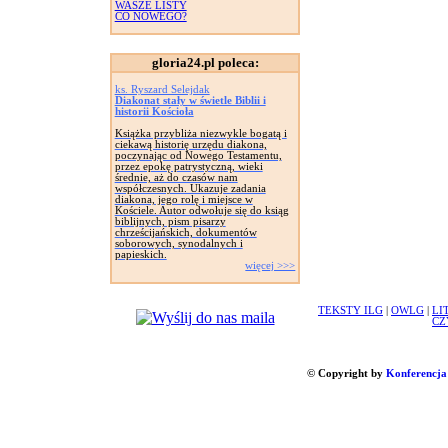
WASZE LISTY
CO NOWEGO?
gloria24.pl poleca:
ks. Ryszard Selejdak
Diakonat stały w świetle Biblii i
historii Kościoła
Książka przybliża niezwykle bogatą i
ciekawą historię urzędu diakona,
poczynając od Nowego Testamentu,
przez epokę patrystyczną, wieki
średnie, aż do czasów nam
współczesnych. Ukazuje zadania
diakona, jego rolę i miejsce w
Kościele. Autor odwołuje się do ksiąg
biblijnych, pism pisarzy
chrześcijańskich, dokumentów
soborowych, synodalnych i
papieskich.
więcej >>>
TEKSTY ILG
|
OWLG
|
LI
CZ
© Copyright by
Konferencja 