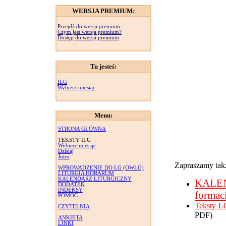
WERSJA PREMIUM:
Przejdź do wersji premium
Czym jest wersja premium?
Dostęp do wersji premium
Tu jesteś:
ILG
Wybierz miesiąc
Menu:
STRONA GŁÓWNA
TEKSTY ILG
Wybierz miesiąc
Dzisiaj
Jutro
Zapraszamy takż
WPROWADZENIE DO LG (OWLG)
LITURGIA HORARUM
KALENDARZ LITURGICZNY
KALE
DODATEK
INDEKSY
formac
POMOC
Teksty L
CZYTELNIA
PDF)
ANKIETA
LINKI