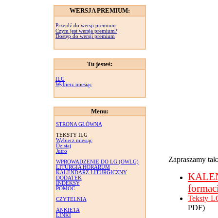
WERSJA PREMIUM:
Przejdź do wersji premium
Czym jest wersja premium?
Dostęp do wersji premium
Tu jesteś:
ILG
Wybierz miesiąc
Menu:
STRONA GŁÓWNA
TEKSTY ILG
Wybierz miesiąc
Dzisiaj
Jutro
Zapraszamy takż
WPROWADZENIE DO LG (OWLG)
LITURGIA HORARUM
KALENDARZ LITURGICZNY
KALE
DODATEK
INDEKSY
formac
POMOC
Teksty L
CZYTELNIA
PDF)
ANKIETA
LINKI