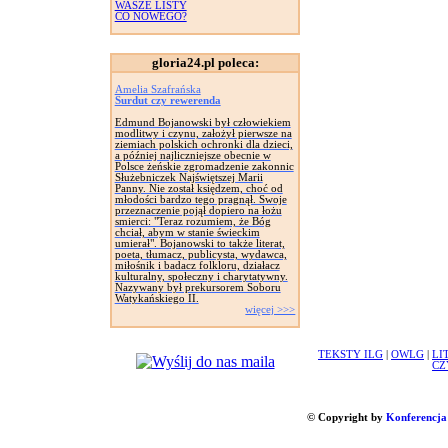
WASZE LISTY
CO NOWEGO?
gloria24.pl poleca:
Amelia Szafrańska
Surdut czy rewerenda
Edmund Bojanowski był człowiekiem
modlitwy i czynu, założył pierwsze na
ziemiach polskich ochronki dla dzieci,
a później najliczniejsze obecnie w
Polsce żeńskie zgromadzenie zakonnic
Służebniczek Najświętszej Marii
Panny. Nie został księdzem, choć od
młodości bardzo tego pragnął. Swoje
przeznaczenie pojął dopiero na łożu
smierci: "Teraz rozumiem, że Bóg
chciał, abym w stanie świeckim
umierał". Bojanowski to także literat,
poeta, tłumacz, publicysta, wydawca,
miłośnik i badacz folkloru, działacz
kulturalny, społeczny i charytatywny.
Nazywany był prekursorem Soboru
Watykańskiego II.
więcej >>>
TEKSTY ILG
|
OWLG
|
LI
CZ
© Copyright by
Konferencja 