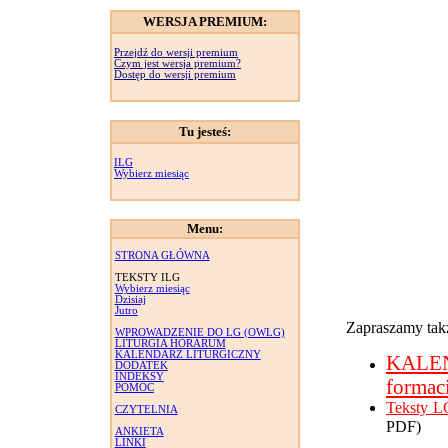
WERSJA PREMIUM:
Przejdź do wersji premium
Czym jest wersja premium?
Dostęp do wersji premium
Tu jesteś:
ILG
Wybierz miesiąc
Menu:
STRONA GŁÓWNA
TEKSTY ILG
Wybierz miesiąc
Dzisiaj
Jutro
Zapraszamy takż
WPROWADZENIE DO LG (OWLG)
LITURGIA HORARUM
KALENDARZ LITURGICZNY
KALE
DODATEK
INDEKSY
formac
POMOC
Teksty L
CZYTELNIA
PDF)
ANKIETA
LINKI