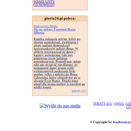
WASZE LISTY
CO NOWEGO?
gloria24.pl poleca:
Małgorzata Bilska
Nic na pokaz. Fenomen Brata
Alberta
Książka pokazuje artystę, który po
okresie poszukiwań, zwątpienia i
utraty nadziei doświadczył
bezwarunkowej miłości Boga. W
efekcie zrezygnował ze sławy i
kariery, poświęcając całe swe
późniejsze życie ludziom
potrzebującym. Poszedł tam, gdzie
nikt nie chciał iść nie dlatego, że
pomaganie danej grupie osób
wykluczonych społecznie było
modne, tylko z miłości do Boga-
Człowieka, który objawił mu się w
obrazie Ecce Homo. Dzięki temu
umarł dla świata malarz, a narodził się
wielki święty.
więcej >>>
TEKSTY ILG
|
OWLG
|
LI
CZ
© Copyright by
Konferencja 