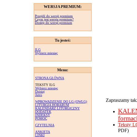
WERSJA PREMIUM:
Przejdź do wersji premium
Czym jest wersja premium?
Dostęp do wersji premium
Tu jesteś:
ILG
Wybierz miesiąc
Menu:
STRONA GŁÓWNA
TEKSTY ILG
Wybierz miesiąc
Dzisiaj
Jutro
Zapraszamy takż
WPROWADZENIE DO LG (OWLG)
LITURGIA HORARUM
KALENDARZ LITURGICZNY
KALE
DODATEK
INDEKSY
formac
POMOC
Teksty L
CZYTELNIA
PDF)
ANKIETA
LINKI