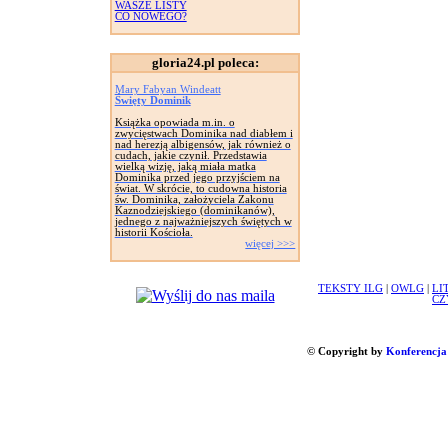
WASZE LISTY
CO NOWEGO?
gloria24.pl poleca:
Mary Fabyan Windeatt
Święty Dominik
Książka opowiada m.in. o
zwycięstwach Dominika nad diabłem i
nad herezją albigensów, jak również o
cudach, jakie czynił. Przedstawia
wielką wizję, jaką miała matka
Dominika przed jego przyjściem na
świat. W skrócie, to cudowna historia
św. Dominika, założyciela Zakonu
Kaznodziejskiego (dominikanów),
jednego z najważniejszych świętych w
historii Kościoła.
więcej >>>
TEKSTY ILG
|
OWLG
|
LI
CZ
© Copyright by
Konferencja 