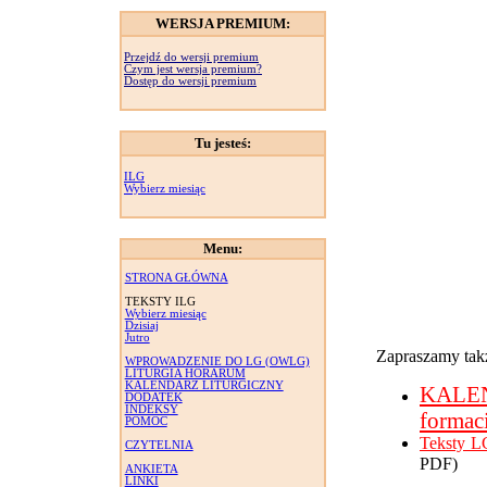
WERSJA PREMIUM:
Przejdź do wersji premium
Czym jest wersja premium?
Dostęp do wersji premium
Tu jesteś:
ILG
Wybierz miesiąc
Menu:
STRONA GŁÓWNA
TEKSTY ILG
Wybierz miesiąc
Dzisiaj
Jutro
Zapraszamy takż
WPROWADZENIE DO LG (OWLG)
LITURGIA HORARUM
KALENDARZ LITURGICZNY
KALE
DODATEK
INDEKSY
formac
POMOC
Teksty L
CZYTELNIA
PDF)
ANKIETA
LINKI