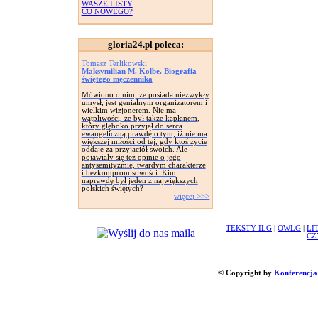
WASZE LISTY
CO NOWEGO?
gloria24.pl poleca:
Tomasz Terlikowski
Maksymilian M. Kolbe. Biografia
świętego męczennika
Mówiono o nim, że posiada niezwykły
umysł, jest genialnym organizatorem i
wielkim wizjonerem. Nie ma
wątpliwości, że był także kapłanem,
który głęboko przyjął do serca
ewangeliczną prawdę o tym, iż nie ma
większej miłości od tej, gdy ktoś życie
oddaje za przyjaciół swoich. Ale
pojawiały się też opinie o jego
antysemityzmie, twardym charakterze
i bezkompromisowości. Kim
naprawdę był jeden z największych
polskich świętych?
więcej >>>
TEKSTY ILG
|
OWLG
|
LI
CZ
© Copyright by
Konferencja 