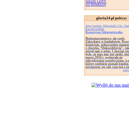
WASZE LISTY
CO NOWEGO?
gloria24.pl poleca:
Jego portret. Opowieść o ks. Jan
Kaczkowskim
Katarzyna Szkarpetowska
Bezkompromisowy, ale czuły.
Zakochany w kapłaństwie. Prow
hospicjum, jednocześnie zmagają
z chorobą. "Onkocelebryta" - ta
mówił sam o sobie. I chociaż w
było, że jego stan jest ciężki, śm
marcu 2016 r. wydawała się
zdecydowanie przedwczesna. Lu
którzy osobiście poznali księdza
powtarzają: on cały czas jest z n
więc