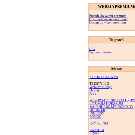
WERSJA PREMIUM
Przejdź do wersji premium
Czym jest wersja premium?
Dostęp do wersji premium
Tu jesteś:
ILG
Wybierz miesiąc
Menu:
STRONA GŁÓWNA
TEKSTY ILG
Wybierz miesiąc
Dzisiaj
Jutro
WPROWADZENIE DO LG (OW
LITURGIA HORARUM
KALENDARZ LITURGICZNY
DODATEK
INDEKSY
POMOC
CZYTELNIA
ANKIETA
LINKI