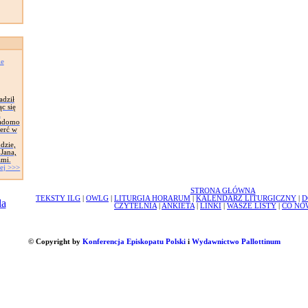
ie
adził
c się
k
iadomo
ierć w
dzie,
 Jana,
ami.
ej >>>
STRONA GŁÓWNA
TEKSTY ILG
|
OWLG
|
LITURGIA HORARUM
|
KALENDARZ LITURGICZNY
|
D
CZYTELNIA
|
ANKIETA
|
LINKI
|
WASZE LISTY
|
CO NO
© Copyright by
Konferencja Episkopatu Polski
i
Wydawnictwo Pallottinum