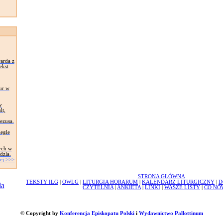
arda z
ekst
ur w
y
lt,
Jezusa.
egle
ych w
dzla.
ej >>>
STRONA GŁÓWNA
TEKSTY ILG
|
OWLG
|
LITURGIA HORARUM
|
KALENDARZ LITURGICZNY
|
D
CZYTELNIA
|
ANKIETA
|
LINKI
|
WASZE LISTY
|
CO NO
© Copyright by
Konferencja Episkopatu Polski
i
Wydawnictwo Pallottinum