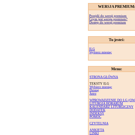
WERSJA PREMIUM
Przejdź do wersji premium
Czym jest wersja premium?
Dostęp do wersji premium
Tu jesteś:
ILG
Wybierz miesiąc
Menu:
STRONA GŁÓWNA
TEKSTY ILG
Wybierz miesiąc
Dzisiaj
Jutro
WPROWADZENIE DO LG (OW
LITURGIA HORARUM
KALENDARZ LITURGICZNY
DODATEK
INDEKSY
POMOC
CZYTELNIA
ANKIETA
LINKI