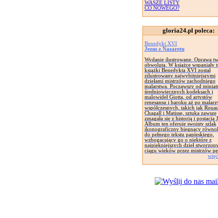
WASZE LISTY
CO NOWEGO?
gloria24.pl poleca:
Benedykt XVI
Jezus z Nazaretu
Wydanie ilustrowane. Oprawa tw
obwolutą. W książce wspaniały t
książki Benedykta XVI został
zilustrowany najwybitniejszymi
dziełami mistrzów zachodniego
malarstwa. Począwszy od miniat
średniowiecznych kodeksach i
malowideł Giotta, od artystów
renesansu i baroku aż po malarz
współczesnych, takich jak Rouau
Chagall i Matisse, sztuka zawsze
zmagała się z historią i postacią 
Album ten oferuje swoisty szlak
ikonograficzny biegnący równol
do pełnego tekstu papieskiego,
wzbogacający go o niektóre z
najpiękniejszych dzieł stworzon
ciągu wieków przez mistrzów pę
więc