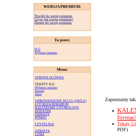
WERSJA PREMIUM:
Przejdź do wersji premium
Czym jest wersja premium?
Dostęp do wersji premium
Tu jesteś:
ILG
Wybierz miesiąc
Menu:
STRONA GŁÓWNA
TEKSTY ILG
Wybierz miesiąc
Dzisiaj
Jutro
Zapraszamy takż
WPROWADZENIE DO LG (OWLG)
LITURGIA HORARUM
KALENDARZ LITURGICZNY
KALE
DODATEK
INDEKSY
formac
POMOC
Teksty L
CZYTELNIA
PDF)
ANKIETA
LINKI