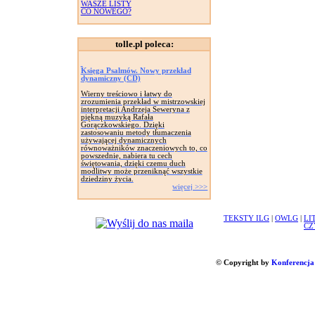
WASZE LISTY
CO NOWEGO?
tolle.pl poleca:
Księga Psalmów. Nowy przekład
dynamiczny (CD)
Wierny treściowo i łatwy do
zrozumienia przekład w mistrzowskiej
interpretacji Andrzeja Seweryna z
piękną muzyką Rafała
Gorączkowskiego. Dzięki
zastosowaniu metody tłumaczenia
używającej dynamicznych
równoważników znaczeniowych to, co
powszednie, nabiera tu cech
świętowania, dzięki czemu duch
modlitwy może przeniknąć wszystkie
dziedziny życia.
więcej >>>
TEKSTY ILG
|
OWLG
|
LI
CZ
© Copyright by
Konferencja 