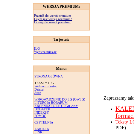
WERSJA PREMIUM:
Przejdź do wersji premium
Czym jest wersja premium?
Dostęp do wersji premium
Tu jesteś:
ILG
Wybierz miesiąc
Menu:
STRONA GŁÓWNA
TEKSTY ILG
Wybierz miesiąc
Dzisiaj
Jutro
Zapraszamy takż
WPROWADZENIE DO LG (OWLG)
LITURGIA HORARUM
KALENDARZ LITURGICZNY
KALE
DODATEK
INDEKSY
formac
POMOC
Teksty L
CZYTELNIA
PDF)
ANKIETA
LINKI