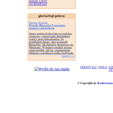
WASZE LISTY
CO NOWEGO?
gloria24.pl poleca:
Austen Ivereigh
Prorok. Biografia Franciszka,
papieża radykalnego
Autor poświęcił dwa lata na podróże,
rozmowy i wertowanie dziesiątków
tysięcy stron dokumentów, by
prześledzić drogę, jaką przeszedł
Bergoglio. Od slumsów Argentyny do
Watykanu. W książce znaleźć można
wiele perełek, jak np. wspomnienie
bliskiego współpracownika kardynała.
więcej >>>
TEKSTY ILG
|
OWLG
|
LI
CZ
© Copyright by
Konferencja 