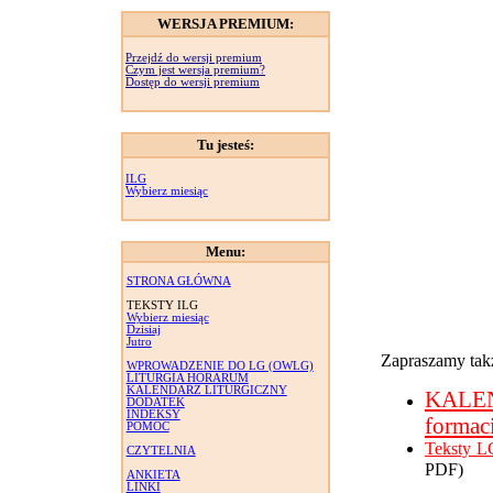
WERSJA PREMIUM:
Przejdź do wersji premium
Czym jest wersja premium?
Dostęp do wersji premium
Tu jesteś:
ILG
Wybierz miesiąc
Menu:
STRONA GŁÓWNA
TEKSTY ILG
Wybierz miesiąc
Dzisiaj
Jutro
Zapraszamy takż
WPROWADZENIE DO LG (OWLG)
LITURGIA HORARUM
KALENDARZ LITURGICZNY
KALE
DODATEK
INDEKSY
formac
POMOC
Teksty L
CZYTELNIA
PDF)
ANKIETA
LINKI