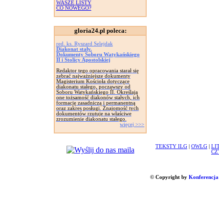
WASZE LISTY
CO NOWEGO?
gloria24.pl poleca:
red. ks. Ryszard Selejdak
Diakonat stały.
Dokumenty Soboru Watykańskiego
II i Stolicy Apostolskiej
Redaktor tego opracowania starał się
zebrać najważniejsze dokumenty
Magisterium Kościoła dotyczące
diakonatu stałego, począwszy od
Soboru Watykańskiego II. Określają
one tożsamość diakonów stałych, ich
formację zasadniczą i permanentną
oraz zakres posługi. Znajomość tych
dokumentów rzutuje na właściwe
zrozumienie diakonatu stałego.
więcej >>>
TEKSTY ILG
|
OWLG
|
LI
CZ
© Copyright by
Konferencja 