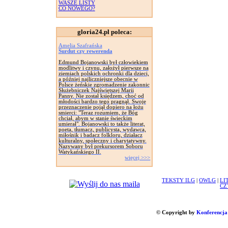
WASZE LISTY
CO NOWEGO?
gloria24.pl poleca:
Amelia Szafrańska
Surdut czy rewerenda
Edmund Bojanowski był człowiekiem
modlitwy i czynu, założył pierwsze na
ziemiach polskich ochronki dla dzieci,
a później najliczniejsze obecnie w
Polsce żeńskie zgromadzenie zakonnic
Służebniczek Najświętszej Marii
Panny. Nie został księdzem, choć od
młodości bardzo tego pragnął. Swoje
przeznaczenie pojął dopiero na łożu
smierci: "Teraz rozumiem, że Bóg
chciał, abym w stanie świeckim
umierał". Bojanowski to także literat,
poeta, tłumacz, publicysta, wydawca,
miłośnik i badacz folkloru, działacz
kulturalny, społeczny i charytatywny.
Nazywany był prekursorem Soboru
Watykańskiego II.
więcej >>>
TEKSTY ILG
|
OWLG
|
LI
CZ
© Copyright by
Konferencja 