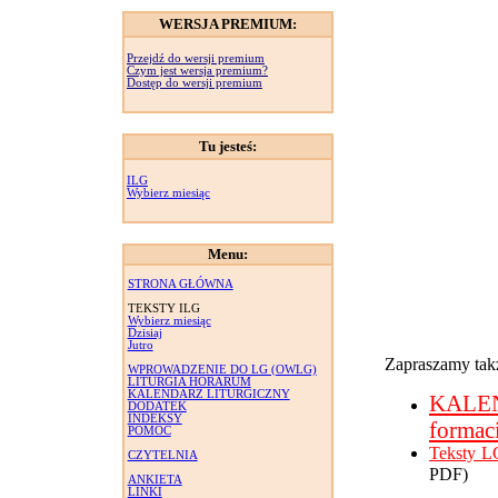
WERSJA PREMIUM:
Przejdź do wersji premium
Czym jest wersja premium?
Dostęp do wersji premium
Tu jesteś:
ILG
Wybierz miesiąc
Menu:
STRONA GŁÓWNA
TEKSTY ILG
Wybierz miesiąc
Dzisiaj
Jutro
Zapraszamy takż
WPROWADZENIE DO LG (OWLG)
LITURGIA HORARUM
KALENDARZ LITURGICZNY
KALE
DODATEK
INDEKSY
formac
POMOC
Teksty L
CZYTELNIA
PDF)
ANKIETA
LINKI