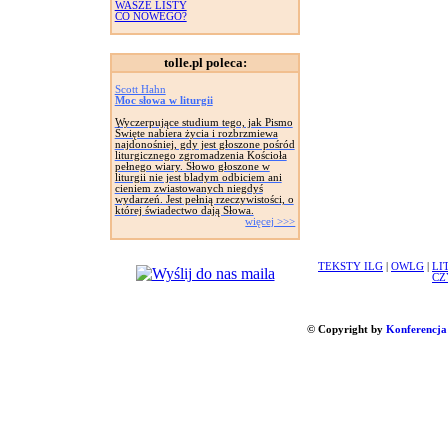
WASZE LISTY
CO NOWEGO?
tolle.pl poleca:
Scott Hahn
Moc słowa w liturgii
Wyczerpujące studium tego, jak Pismo
Święte nabiera życia i rozbrzmiewa
najdonośniej, gdy jest głoszone pośród
liturgicznego zgromadzenia Kościoła
pełnego wiary. Słowo głoszone w
liturgii nie jest bladym odbiciem ani
cieniem zwiastowanych niegdyś
wydarzeń. Jest pełnią rzeczywistości, o
której świadectwo dają Słowa.
więcej >>>
TEKSTY ILG
|
OWLG
|
LI
CZ
© Copyright by
Konferencja 