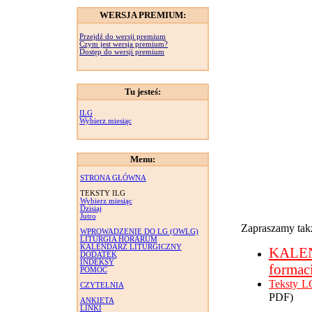
WERSJA PREMIUM:
Przejdź do wersji premium
Czym jest wersja premium?
Dostęp do wersji premium
Tu jesteś:
ILG
Wybierz miesiąc
Menu:
STRONA GŁÓWNA
TEKSTY ILG
Wybierz miesiąc
Dzisiaj
Jutro
Zapraszamy takż
WPROWADZENIE DO LG (OWLG)
LITURGIA HORARUM
KALENDARZ LITURGICZNY
KALE
DODATEK
INDEKSY
formac
POMOC
Teksty L
CZYTELNIA
PDF)
ANKIETA
LINKI