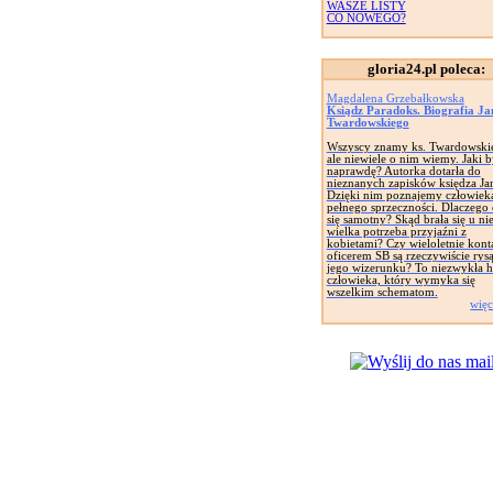
WASZE LISTY
CO NOWEGO?
gloria24.pl poleca:
Magdalena Grzebałkowska
Ksiądz Paradoks. Biografia Ja
Twardowskiego
Wszyscy znamy ks. Twardowski
ale niewiele o nim wiemy. Jaki b
naprawdę? Autorka dotarła do
nieznanych zapisków księdza Ja
Dzięki nim poznajemy człowiek
pełnego sprzeczności. Dlaczego 
się samotny? Skąd brała się u ni
wielka potrzeba przyjaźni z
kobietami? Czy wieloletnie kont
oficerem SB są rzeczywiście rys
jego wizerunku? To niezwykła hi
człowieka, który wymyka się
wszelkim schematom.
więc