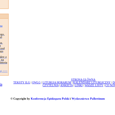
na
ego,
ył
na.
a
czuł
ego
akty z
ą na
storia
ej >>>
STRONA GŁÓWNA
TEKSTY ILG
|
OWLG
|
LITURGIA HORARUM
|
KALENDARZ LITURGICZNY
|
D
CZYTELNIA
|
ANKIETA
|
LINKI
|
WASZE LISTY
|
CO NO
© Copyright by
Konferencja Episkopatu Polski
i
Wydawnictwo Pallottinum