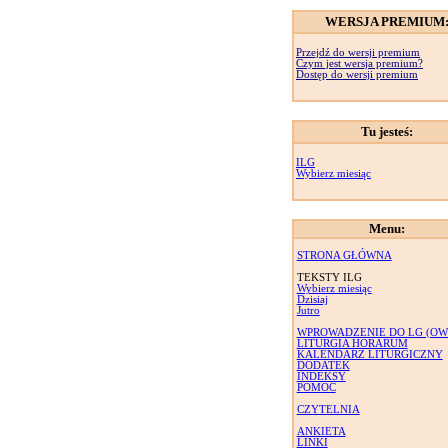
WERSJA PREMIUM
Przejdź do wersji premium
Czym jest wersja premium?
Dostęp do wersji premium
Tu jesteś:
ILG
Wybierz miesiąc
Menu:
STRONA GŁÓWNA
TEKSTY ILG
Wybierz miesiąc
Dzisiaj
Jutro
WPROWADZENIE DO LG (OW
LITURGIA HORARUM
KALENDARZ LITURGICZNY
DODATEK
INDEKSY
POMOC
CZYTELNIA
ANKIETA
LINKI