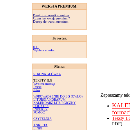
WERSJA PREMIUM:
Przejdź do wersji premium
Czym jest wersja premium?
Dostęp do wersji premium
Tu jesteś:
ILG
Wybierz miesiąc
Menu:
STRONA GŁÓWNA
TEKSTY ILG
Wybierz miesiąc
Dzisiaj
Jutro
Zapraszamy takż
WPROWADZENIE DO LG (OWLG)
LITURGIA HORARUM
KALENDARZ LITURGICZNY
KALE
DODATEK
INDEKSY
formac
POMOC
Teksty L
CZYTELNIA
PDF)
ANKIETA
LINKI