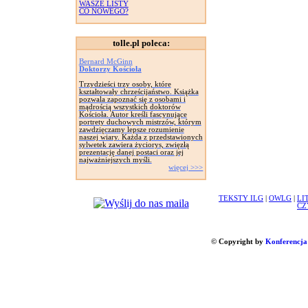
WASZE LISTY
CO NOWEGO?
tolle.pl poleca:
Bernard McGinn
Doktorzy Kościoła
Trzydzieści trzy osoby, które
kształtowały chrześcijaństwo. Książka
pozwala zapoznać się z osobami i
mądrością wszystkich doktorów
Kościoła. Autor kreśli fascynujące
portrety duchowych mistrzów, którym
zawdzięczamy lepsze rozumienie
naszej wiary. Każda z przedstawionych
sylwetek zawiera życiorys, zwięzłą
prezentację danej postaci oraz jej
najważniejszych myśli.
więcej >>>
TEKSTY ILG
|
OWLG
|
LI
CZ
© Copyright by
Konferencja 