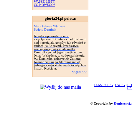
WASZE LISTY
CO NOWEGO?
gloria24.pl poleca:
Mary Fabyan Windeatt
Święty Dominik
Książka opowiada m.in. o
zwycięstwach Dominika nad diabłem i
nad herezją albigensów, jak również o
cudach, jakie czynił. Przedstawia
wielką wizję, jaką miała matka
Dominika przed jego przyjściem na
świat. W skrócie, to cudowna historia
św. Dominika, założyciela Zakonu
Kaznodziejskiego (dominikanów),
jednego z najważniejszych świętych w
historii Kościoła.
więcej >>>
TEKSTY ILG
|
OWLG
|
LI
CZ
© Copyright by
Konferencja 