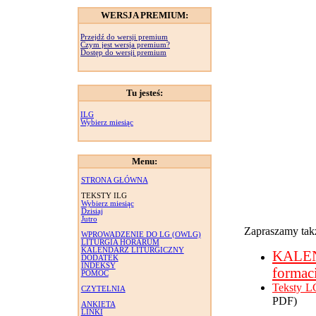
WERSJA PREMIUM:
Przejdź do wersji premium
Czym jest wersja premium?
Dostęp do wersji premium
Tu jesteś:
ILG
Wybierz miesiąc
Menu:
STRONA GŁÓWNA
TEKSTY ILG
Wybierz miesiąc
Dzisiaj
Jutro
Zapraszamy takż
WPROWADZENIE DO LG (OWLG)
LITURGIA HORARUM
KALENDARZ LITURGICZNY
KALE
DODATEK
INDEKSY
formac
POMOC
Teksty L
CZYTELNIA
PDF)
ANKIETA
LINKI