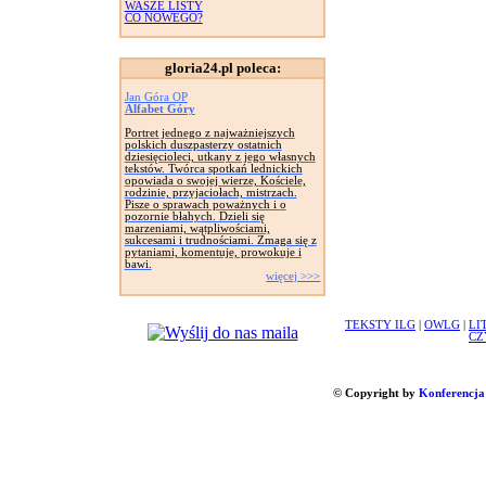
WASZE LISTY
CO NOWEGO?
gloria24.pl poleca:
Jan Góra OP
Alfabet Góry
Portret jednego z najważniejszych
polskich duszpasterzy ostatnich
dziesięcioleci, utkany z jego własnych
tekstów. Twórca spotkań lednickich
opowiada o swojej wierze, Kościele,
rodzinie, przyjaciołach, mistrzach.
Pisze o sprawach poważnych i o
pozornie błahych. Dzieli się
marzeniami, wątpliwościami,
sukcesami i trudnościami. Zmaga się z
pytaniami, komentuje, prowokuje i
bawi.
więcej >>>
TEKSTY ILG
|
OWLG
|
LI
CZ
© Copyright by
Konferencja 