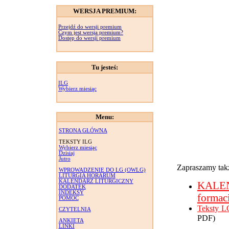
WERSJA PREMIUM:
Przejdź do wersji premium
Czym jest wersja premium?
Dostęp do wersji premium
Tu jesteś:
ILG
Wybierz miesiąc
Menu:
STRONA GŁÓWNA
TEKSTY ILG
Wybierz miesiąc
Dzisiaj
Jutro
Zapraszamy takż
WPROWADZENIE DO LG (OWLG)
LITURGIA HORARUM
KALENDARZ LITURGICZNY
KALE
DODATEK
INDEKSY
formac
POMOC
Teksty L
CZYTELNIA
PDF)
ANKIETA
LINKI