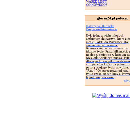
WASZE LISTY
CO NOWEGO?
gloria24.pl poleca:
Katarzyna Olubińska
Bóg w wielkim mieście
Była jedną z wielu młodych,
ambitnych dziewczyn, które zje
z całej Polski do Warszawy, aby
spełnić swoje marzenia.
Konsekwentnie realizowała plan
idealne życie. Praca kilkanaście
na dobę, perfekcja w każdym ca
błyskotki wielkiego miasta. Tylk
dlaczego to wszystko nie dawało 
szczęścia? W końcu, wycieńczo
pustką swojego życia, zawołała:
"Ratuj!" On zareagował od razu,
tylko czekał na ten krzyk. Przys
łagodnym powiewie.
więc