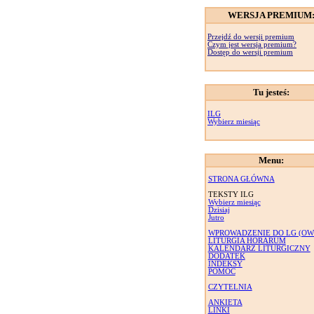
WERSJA PREMIUM
Przejdź do wersji premium
Czym jest wersja premium?
Dostęp do wersji premium
Tu jesteś:
ILG
Wybierz miesiąc
Menu:
STRONA GŁÓWNA
TEKSTY ILG
Wybierz miesiąc
Dzisiaj
Jutro
WPROWADZENIE DO LG (OW
LITURGIA HORARUM
KALENDARZ LITURGICZNY
DODATEK
INDEKSY
POMOC
CZYTELNIA
ANKIETA
LINKI