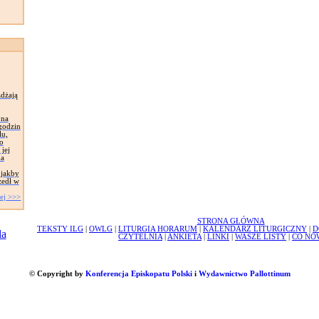
żdżają
 na
 godzin
lu,
o
jej
na
 jakby
zedł w
ej >>>
STRONA GŁÓWNA
TEKSTY ILG
|
OWLG
|
LITURGIA HORARUM
|
KALENDARZ LITURGICZNY
|
D
CZYTELNIA
|
ANKIETA
|
LINKI
|
WASZE LISTY
|
CO NO
© Copyright by
Konferencja Episkopatu Polski
i
Wydawnictwo Pallottinum