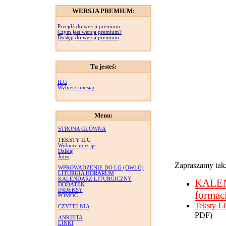
WERSJA PREMIUM:
Przejdź do wersji premium
Czym jest wersja premium?
Dostęp do wersji premium
Tu jesteś:
ILG
Wybierz miesiąc
Menu:
STRONA GŁÓWNA
TEKSTY ILG
Wybierz miesiąc
Dzisiaj
Jutro
Zapraszamy takż
WPROWADZENIE DO LG (OWLG)
LITURGIA HORARUM
KALENDARZ LITURGICZNY
KALE
DODATEK
INDEKSY
formac
POMOC
Teksty L
CZYTELNIA
PDF)
ANKIETA
LINKI