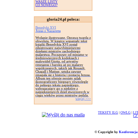
WASZE LISTY
CO NOWEGO?
gloria24.pl poleca:
Benedykt XVI
Jezus z Nazaretu
Wydanie ilustrowane. Oprawa twarda z
obwolutą. W książce wspaniały tekst
książki Benedykta XVI został
zilustrowany najwybitniejszymi
dziełami mistrzów zachodniego
malarstwa. Począwszy od miniatur w
średniowiecznych kodeksach i
malowideł Giotta, od artystów
renesansu i baroku aż po malarzy
współczesnych, takich jak Rouault,
Chagall i Matisse, sztuka zawsze
zmagała się z historią i postacią Jezusa.
Album ten oferuje swoisty szlak
ikonograficzny biegnący równolegle
do pełnego tekstu papieskiego,
wzbogacający go o niektóre z
najpiękniejszych dzieł stworzonych w
ciągu wieków przez mistrzów pędzla.
więcej >>>
TEKSTY ILG
|
OWLG
|
LI
CZ
© Copyright by
Konferencja 