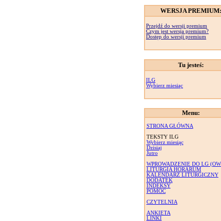
WERSJA PREMIUM
Przejdź do wersji premium
Czym jest wersja premium?
Dostęp do wersji premium
Tu jesteś:
ILG
Wybierz miesiąc
Menu:
STRONA GŁÓWNA
TEKSTY ILG
Wybierz miesiąc
Dzisiaj
Jutro
WPROWADZENIE DO LG (OW
LITURGIA HORARUM
KALENDARZ LITURGICZNY
DODATEK
INDEKSY
POMOC
CZYTELNIA
ANKIETA
LINKI