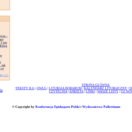
ętym -
ego
 I nie
 którą
 w
o
 jak
 co
ej >>>
STRONA GŁÓWNA
TEKSTY ILG
|
OWLG
|
LITURGIA HORARUM
|
KALENDARZ LITURGICZNY
|
D
CZYTELNIA
|
ANKIETA
|
LINKI
|
WASZE LISTY
|
CO NO
© Copyright by
Konferencja Episkopatu Polski
i
Wydawnictwo Pallottinum