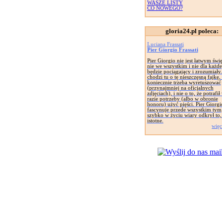
WASZE LISTY
CO NOWEGO?
gloria24.pl poleca:
Luciana Frassati
Pier Giorgio Frassati
Pier Giorgio nie jest łatwym świ
nie we wszystkim i nie dla każd
będzie pociągający i zrozumiały.
chodzi tu o tę nieszczęsną fajkę,
koniecznie trzeba wyretuszować
(przynajmniej na oficjalnych
zdjęciach), i nie o to, że potrafił
razie potrzeby (albo w obronie
honoru) użyć pięści. Pier Giorgi
fascynuje przede wszystkim tym,
szybko w życiu wiary odkrył to,
istotne.
więc