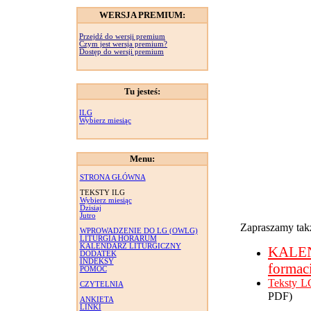
WERSJA PREMIUM:
Przejdź do wersji premium
Czym jest wersja premium?
Dostęp do wersji premium
Tu jesteś:
ILG
Wybierz miesiąc
Menu:
STRONA GŁÓWNA
TEKSTY ILG
Wybierz miesiąc
Dzisiaj
Jutro
Zapraszamy takż
WPROWADZENIE DO LG (OWLG)
LITURGIA HORARUM
KALENDARZ LITURGICZNY
KALE
DODATEK
INDEKSY
formac
POMOC
Teksty L
CZYTELNIA
PDF)
ANKIETA
LINKI