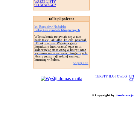
WASZE LISTY
CO NOWEGO?
tolle.pl poleca:
ks. Bogusław Nadolski
Leksykon symboli liturgicznych
W leksykonie pojawiają się w nim
hasła takie, jak: alba, kolęda, pastorał,
żłóbek, paliusz. Wyjaśnia gesty
liturgiczne (gest oranta) oraz m.in.
kolorystykę stosowaną w liturgii oraz
wytłumaczenie okresów liturgicznych.
Pisany przez najbardziej znanego
liturgistę w Polsce.
więcej >>>
TEKSTY ILG
|
OWLG
|
LI
CZ
© Copyright by
Konferencja 