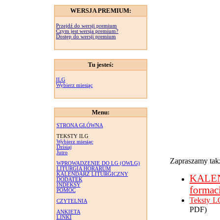
WERSJA PREMIUM:
Przejdź do wersji premium
Czym jest wersja premium?
Dostęp do wersji premium
Tu jesteś:
ILG
Wybierz miesiąc
Menu:
STRONA GŁÓWNA
TEKSTY ILG
Wybierz miesiąc
Dzisiaj
Jutro
Zapraszamy takż
WPROWADZENIE DO LG (OWLG)
LITURGIA HORARUM
KALENDARZ LITURGICZNY
KALE
DODATEK
INDEKSY
formac
POMOC
Teksty L
CZYTELNIA
PDF)
ANKIETA
LINKI