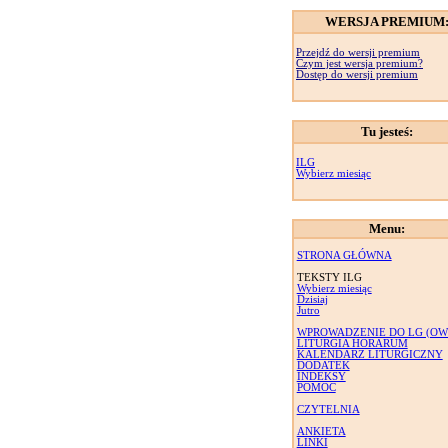
WERSJA PREMIUM
Przejdź do wersji premium
Czym jest wersja premium?
Dostęp do wersji premium
Tu jesteś:
ILG
Wybierz miesiąc
Menu:
STRONA GŁÓWNA
TEKSTY ILG
Wybierz miesiąc
Dzisiaj
Jutro
WPROWADZENIE DO LG (OW
LITURGIA HORARUM
KALENDARZ LITURGICZNY
DODATEK
INDEKSY
POMOC
CZYTELNIA
ANKIETA
LINKI