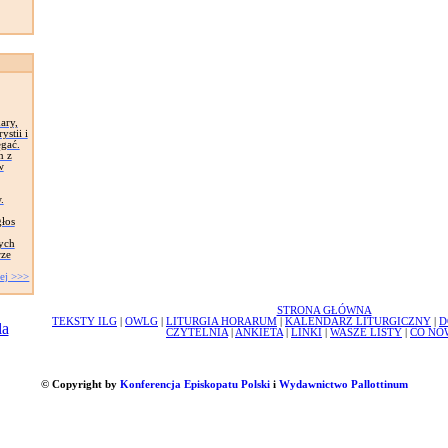
ary,
stii i
ęgać.
n z
w
.
głos
mych
rze
ej >>>
STRONA GŁÓWNA
TEKSTY ILG
|
OWLG
|
LITURGIA HORARUM
|
KALENDARZ LITURGICZNY
|
D
CZYTELNIA
|
ANKIETA
|
LINKI
|
WASZE LISTY
|
CO NO
© Copyright by
Konferencja Episkopatu Polski
i
Wydawnictwo Pallottinum