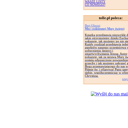
WASZE LISTY
CO NOWEGO?
tolle.pl poleca:
Bert Ghezzi
Moc codziennej Mszy świętej
Książka przedstawia niezwykłe d
jakie otrzymujemy dzięki Euchary
wskazuje, jak możemy po nie si
Każdy rozdział przedstawia jede
aspektów naszego uczestnictwa 
uobecnieniu śmierci i
zmartwychwstania Jezusa. Autor
pokazuje, jak za sprawą Mszy św
zostają odpuszczone powszednie
grzechy i jak możemy usłyszeć 
Boga przemawiającego do nas w
Piśmie św. i ofiarować Panu sa
siebie, współuczestnicząc w ofie
Chrystusa.
więc