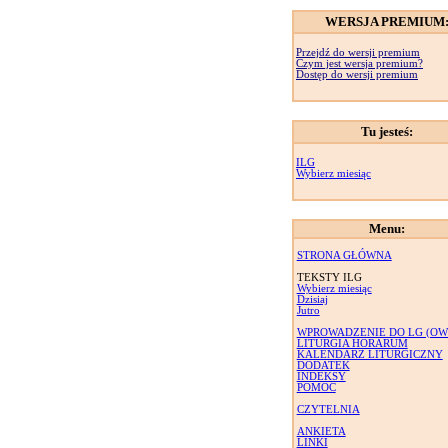
WERSJA PREMIUM
Przejdź do wersji premium
Czym jest wersja premium?
Dostęp do wersji premium
Tu jesteś:
ILG
Wybierz miesiąc
Menu:
STRONA GŁÓWNA
TEKSTY ILG
Wybierz miesiąc
Dzisiaj
Jutro
WPROWADZENIE DO LG (OW
LITURGIA HORARUM
KALENDARZ LITURGICZNY
DODATEK
INDEKSY
POMOC
CZYTELNIA
ANKIETA
LINKI