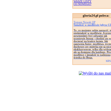
WASZE LISTY
CO NOWEGO?
gloria24.pl poleca:
Tomasz Nowak OP
Śmiałość w modlitwie (płyta C
To, co możemy sobie zarzucić, t
nieśmiałość w modlitwie. A prze
powinniśmy być odważni jak
uczniowie Jezusa - chodzić po w
docierać na krańce świata. Jak
zapewnia Autor, modlitwa, życie
duchowe czy mistyka nie są nic
ekskluzywnym, tylko dla wybra
ale są dostępne dla każdego. Pro
modlitwy i śmiałość to najlepsza
ścieżka do Boga.
więc