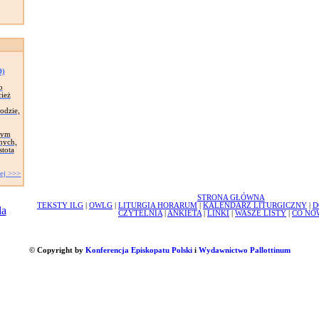
D)
o
cież
odzie,
zym
nych,
stota
ej >>>
STRONA GŁÓWNA
TEKSTY ILG
|
OWLG
|
LITURGIA HORARUM
|
KALENDARZ LITURGICZNY
|
D
CZYTELNIA
|
ANKIETA
|
LINKI
|
WASZE LISTY
|
CO NO
© Copyright by
Konferencja Episkopatu Polski
i
Wydawnictwo Pallottinum