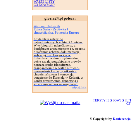
WASZE LISTY
CO NOWEGO?
gloria24.pl poleca:
Waltraud Herbstrith
Edyta Stein - Żydówka i
chrześcijanka. Patronka Europy
Edyta Stein należy do
najwybitniejszych kobiet XX wieku.
W tej biografii nakreślone są, z
dogłębnym zrozumieniem i w oparciu
o starannie zebraną dokumentację,
koleje jej burzliwego życia:
dzieciństwo w domu żydowskim,
pełne zapału poszukiwanie prawdy
poprzez studia filozoficzne,
zaangażowanie w walkę o równo-
uprawnienie kobiet, spotkanie z
chrześcijaństwem i konwersja,
wstąpienie do Karmelu w Kolonii, w
końcu aresztowanie, deportacja i
śmierć męczeńska za swój naród.
więcej >>>
TEKSTY ILG
|
OWLG
|
LI
CZ
© Copyright by
Konferencja 