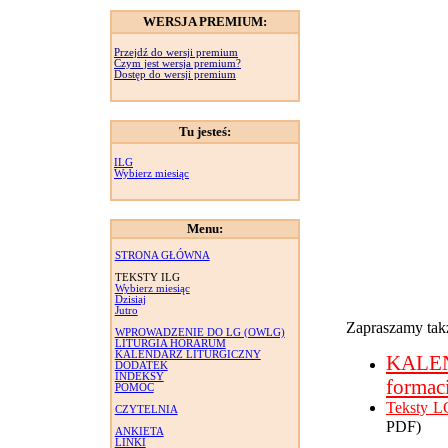
WERSJA PREMIUM:
Przejdź do wersji premium
Czym jest wersja premium?
Dostęp do wersji premium
Tu jesteś:
ILG
Wybierz miesiąc
Menu:
STRONA GŁÓWNA
TEKSTY ILG
Wybierz miesiąc
Dzisiaj
Jutro
Zapraszamy takż
WPROWADZENIE DO LG (OWLG)
LITURGIA HORARUM
KALENDARZ LITURGICZNY
KALE
DODATEK
INDEKSY
formac
POMOC
Teksty L
CZYTELNIA
PDF)
ANKIETA
LINKI