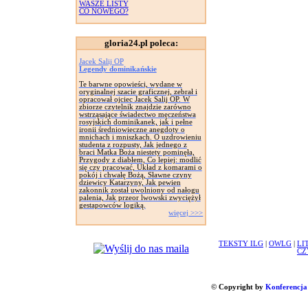
WASZE LISTY
CO NOWEGO?
gloria24.pl poleca:
Jacek Salij OP
Legendy dominikańskie
Te barwne opowieści, wydane w
oryginalnej szacie graficznej, zebrał i
opracował ojciec Jacek Salij OP. W
zbiorze czytelnik znajdzie zarówno
wstrząsające świadectwo męczeństwa
rosyjskich dominikanek, jak i pełne
ironii średniowieczne anegdoty o
mnichach i mniszkach. O uzdrowieniu
studenta z rozpusty, Jak jednego z
braci Matka Boża niestety pominęła,
Przygody z diabłem, Co lepiej: modlić
się czy pracować, Układ z komarami o
pokój i chwałę Bożą, Sławne czyny
dziewicy Katarzyny, Jak pewien
zakonnik został uwolniony od nałogu
palenia, Jak przeor lwowski zwyciężył
gestapowców logiką.
więcej >>>
TEKSTY ILG
|
OWLG
|
LI
CZ
© Copyright by
Konferencja 