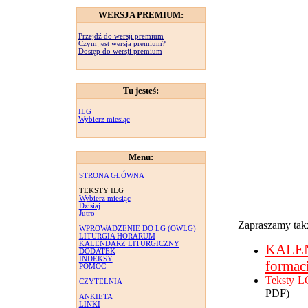
WERSJA PREMIUM:
Przejdź do wersji premium
Czym jest wersja premium?
Dostęp do wersji premium
Tu jesteś:
ILG
Wybierz miesiąc
Menu:
STRONA GŁÓWNA
TEKSTY ILG
Wybierz miesiąc
Dzisiaj
Jutro
Zapraszamy takż
WPROWADZENIE DO LG (OWLG)
LITURGIA HORARUM
KALENDARZ LITURGICZNY
KALE
DODATEK
INDEKSY
formac
POMOC
Teksty L
CZYTELNIA
PDF)
ANKIETA
LINKI