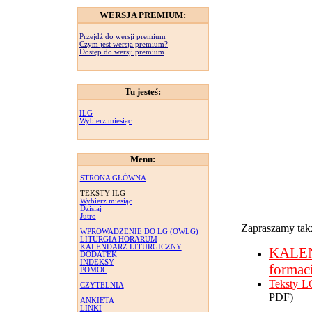
WERSJA PREMIUM:
Przejdź do wersji premium
Czym jest wersja premium?
Dostęp do wersji premium
Tu jesteś:
ILG
Wybierz miesiąc
Menu:
STRONA GŁÓWNA
TEKSTY ILG
Wybierz miesiąc
Dzisiaj
Jutro
Zapraszamy takż
WPROWADZENIE DO LG (OWLG)
LITURGIA HORARUM
KALENDARZ LITURGICZNY
KALE
DODATEK
INDEKSY
formac
POMOC
Teksty L
CZYTELNIA
PDF)
ANKIETA
LINKI