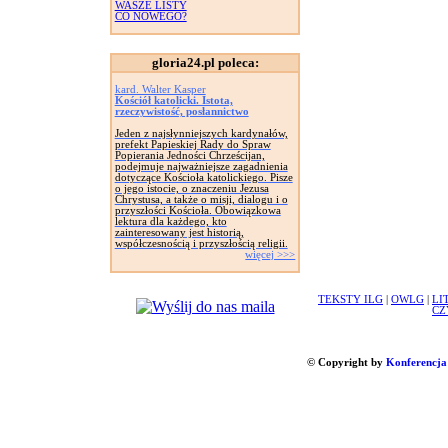
WASZE LISTY
CO NOWEGO?
gloria24.pl poleca:
kard. Walter Kasper
Kościół katolicki. Istota,
rzeczywistość, posłannictwo
Jeden z najsłynniejszych kardynałów,
prefekt Papieskiej Rady do Spraw
Popierania Jedności Chrześcijan,
podejmuje najważniejsze zagadnienia
dotyczące Kościoła katolickiego. Pisze
o jego istocie, o znaczeniu Jezusa
Chrystusa, a także o misji, dialogu i o
przyszłości Kościoła. Obowiązkowa
lektura dla każdego, kto
zainteresowany jest historią,
współczesnością i przyszłością religii.
więcej >>>
TEKSTY ILG
|
OWLG
|
LI
CZ
© Copyright by
Konferencja 