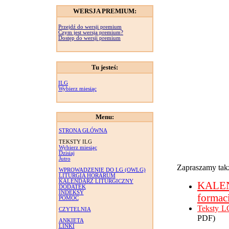
WERSJA PREMIUM:
Przejdź do wersji premium
Czym jest wersja premium?
Dostęp do wersji premium
Tu jesteś:
ILG
Wybierz miesiąc
Menu:
STRONA GŁÓWNA
TEKSTY ILG
Wybierz miesiąc
Dzisiaj
Jutro
Zapraszamy takż
WPROWADZENIE DO LG (OWLG)
LITURGIA HORARUM
KALENDARZ LITURGICZNY
KALE
DODATEK
INDEKSY
formac
POMOC
Teksty L
CZYTELNIA
PDF)
ANKIETA
LINKI