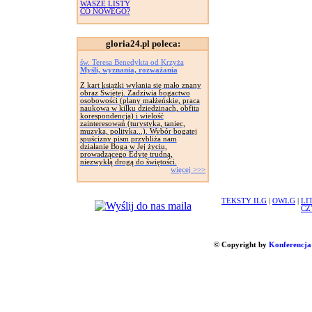
WASZE LISTY
CO NOWEGO?
gloria24.pl poleca:
św. Teresa Benedykta od Krzyża
Myśli, wyznania, rozważania
Z kart książki wyłania się mało znany
obraz Świętej. Zadziwia bogactwo
osobowości (plany małżeńskie, praca
naukowa w kilku dziedzinach, obfita
korespondencja) i wielość
zainteresowań (turystyka, taniec,
muzyka, polityka...). Wybór bogatej
spuścizny pism przybliża nam
działanie Boga w Jej życiu,
prowadzącego Edytę trudną,
niezwykłą drogą do świętości.
więcej >>>
TEKSTY ILG
|
OWLG
|
LI
CZ
© Copyright by
Konferencja 