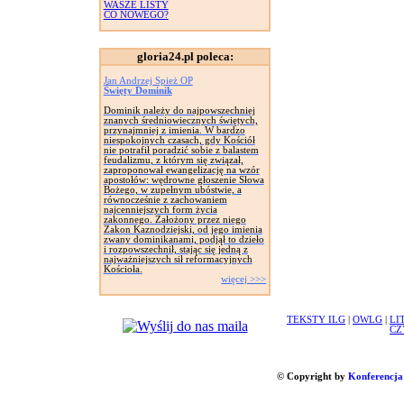
WASZE LISTY
CO NOWEGO?
gloria24.pl poleca:
Jan Andrzej Spież OP
Święty Dominik
Dominik należy do najpowszechniej
znanych średniowiecznych świętych,
przynajmniej z imienia. W bardzo
niespokojnych czasach, gdy Kościół
nie potrafił poradzić sobie z balastem
feudalizmu, z którym się związał,
zaproponował ewangelizację na wzór
apostołów: wędrowne głoszenie Słowa
Bożego, w zupełnym ubóstwie, a
równocześnie z zachowaniem
najcenniejszych form życia
zakonnego. Założony przez niego
Zakon Kaznodziejski, od jego imienia
zwany dominikanami, podjął to dzieło
i rozpowszechnił, stając się jedną z
najważniejszych sił reformacyjnych
Kościoła.
więcej >>>
TEKSTY ILG
|
OWLG
|
LI
CZ
© Copyright by
Konferencja 