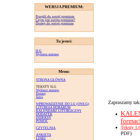
WERSJA PREMIUM:
Przejdź do wersji premium
Czym jest wersja premium?
Dostęp do wersji premium
Tu jesteś:
ILG
Wybierz miesiąc
Menu:
STRONA GŁÓWNA
TEKSTY ILG
Wybierz miesiąc
Dzisiaj
Jutro
Zapraszamy takż
WPROWADZENIE DO LG (OWLG)
LITURGIA HORARUM
KALENDARZ LITURGICZNY
KALE
DODATEK
INDEKSY
formac
POMOC
Teksty L
CZYTELNIA
PDF)
ANKIETA
LINKI