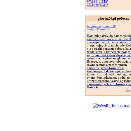
WASZE LISTY
CO NOWEGO?
gloria24.pl poleca:
Jan Andrzej Spież OP
Święty Dominik
Dominik należy do najpowszech
znanych średniowiecznych święt
przynajmniej z imienia. W bard
niespokojnych czasach, gdy Koś
nie potrafił poradzić sobie z bal
feudalizmu, z którym się związał
zaproponował ewangelizację na
apostołów: wędrowne głoszenie
Bożego, w zupełnym ubóstwie, 
równocześnie z zachowaniem
najcenniejszych form życia
zakonnego. Założony przez nie
Zakon Kaznodziejski, od jego i
zwany dominikanami, podjął to 
i rozpowszechnił, stając się jedną
najważniejszych sił reformacyjn
Kościoła.
więc