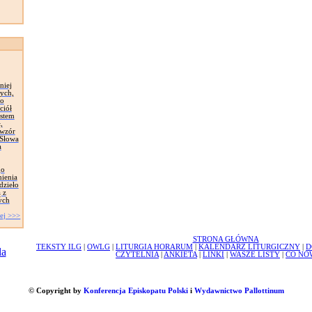
niej
ych,
zo
ciół
astem
,
 wzór
 Słowa
a
go
mienia
dzieło
 z
ych
ej >>>
STRONA GŁÓWNA
TEKSTY ILG
|
OWLG
|
LITURGIA HORARUM
|
KALENDARZ LITURGICZNY
|
D
CZYTELNIA
|
ANKIETA
|
LINKI
|
WASZE LISTY
|
CO NO
© Copyright by
Konferencja Episkopatu Polski
i
Wydawnictwo Pallottinum