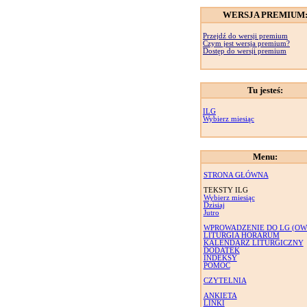
WERSJA PREMIUM
Przejdź do wersji premium
Czym jest wersja premium?
Dostęp do wersji premium
Tu jesteś:
ILG
Wybierz miesiąc
Menu:
STRONA GŁÓWNA
TEKSTY ILG
Wybierz miesiąc
Dzisiaj
Jutro
WPROWADZENIE DO LG (OW
LITURGIA HORARUM
KALENDARZ LITURGICZNY
DODATEK
INDEKSY
POMOC
CZYTELNIA
ANKIETA
LINKI