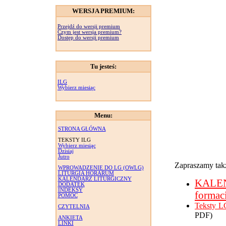
WERSJA PREMIUM:
Przejdź do wersji premium
Czym jest wersja premium?
Dostęp do wersji premium
Tu jesteś:
ILG
Wybierz miesiąc
Menu:
STRONA GŁÓWNA
TEKSTY ILG
Wybierz miesiąc
Dzisiaj
Jutro
Zapraszamy takż
WPROWADZENIE DO LG (OWLG)
LITURGIA HORARUM
KALENDARZ LITURGICZNY
KALE
DODATEK
INDEKSY
formac
POMOC
Teksty L
CZYTELNIA
PDF)
ANKIETA
LINKI