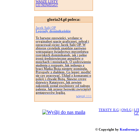
WASZE LISTY
CO NOWEGO?
gloria24.pl poleca:
Jacek Salij OP
Legendy dominikańskie
Te barwne opowieści, wydane w
oryginalnej szacie graficznej, zebrał i
opracował ojciec Jacek Salij OP. W
zbiorze czytelnik znajdzie zarówno
wstrząsające świadectwo męczeństwa
rosyjskich dominikanek, jak i pełne
ironii średniowieczne anegdoty o
mnichach i mniszkach. O uzdrowieniu
studenta z rozpusty, Jak jednego z
braci Matka Boża niestety pominęła,
Przygody z diabłem, Co lepiej: modlić
się czy pracować, Układ z komarami o
pokój i chwałę Bożą, Sławne czyny
dziewicy Katarzyny, Jak pewien
zakonnik został uwolniony od nałogu
palenia, Jak przeor lwowski zwyciężył
gestapowców logiką.
więcej >>>
TEKSTY ILG
|
OWLG
|
LI
CZ
© Copyright by
Konferencja 