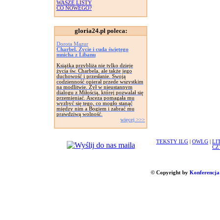
WASZE LISTY
CO NOWEGO?
gloria24.pl poleca:
Dorota Mazur
Charbel. Życie i cuda świętego
mnicha z Libanu
Książka przybliża nie tylko dzieje
życia św. Charbela, ale także jego
duchowość i przesłanie. Swoją
codzienność opierał przede wszystkim
na modlitwie. Żył w nieustannym
dialogu z Miłością, której pozwalał się
przemieniać. Asceza pomagała mu
wyzbyć się tego, co mogło stanąć
między nim a Bogiem i zabrać mu
prawdziwą wolność.
więcej >>>
TEKSTY ILG
|
OWLG
|
LI
CZ
© Copyright by
Konferencja 