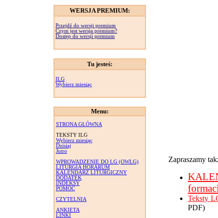
WERSJA PREMIUM:
Przejdź do wersji premium
Czym jest wersja premium?
Dostęp do wersji premium
Tu jesteś:
ILG
Wybierz miesiąc
Menu:
STRONA GŁÓWNA
TEKSTY ILG
Wybierz miesiąc
Dzisiaj
Jutro
Zapraszamy takż
WPROWADZENIE DO LG (OWLG)
LITURGIA HORARUM
KALENDARZ LITURGICZNY
KALE
DODATEK
INDEKSY
formac
POMOC
Teksty L
CZYTELNIA
PDF)
ANKIETA
LINKI