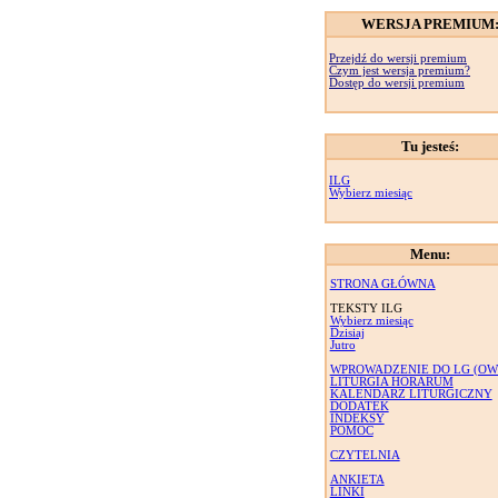
WERSJA PREMIUM
Przejdź do wersji premium
Czym jest wersja premium?
Dostęp do wersji premium
Tu jesteś:
ILG
Wybierz miesiąc
Menu:
STRONA GŁÓWNA
TEKSTY ILG
Wybierz miesiąc
Dzisiaj
Jutro
WPROWADZENIE DO LG (OW
LITURGIA HORARUM
KALENDARZ LITURGICZNY
DODATEK
INDEKSY
POMOC
CZYTELNIA
ANKIETA
LINKI