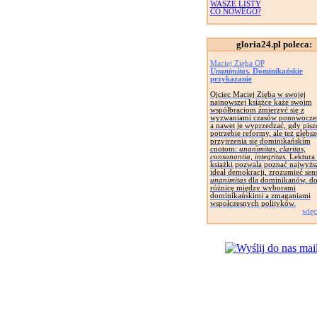
WASZE LISTY
CO NOWEGO?
gloria24.pl poleca:
Maciej Zięba OP
Unanimitas.
Dominikańskie
przykazanie
Ojciec Maciej Zięba w swojej
najnowszej książce każe swoim
współbraciom zmierzyć się z
wyzwaniami czasów ponowocze
a nawet je wyprzedzać, gdy pisz
potrzebie reformy, ale też głębs
przyjrzenia się dominikańskim
cnotom:
unanimitas, claritas,
consonantia, integritas.
Lektura 
książki pozwala poznać najwyżs
ideał demokracji, zrozumieć sen
unanimitas
dla dominikanów, do
różnicę między wyborami
dominikańskimi a zmaganiami
wspołczesnych polityków.
więc