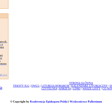
snych,
e o
zego
tej
zy
s
strzec
ej >>>
STRONA GŁÓWNA
TEKSTY ILG
|
OWLG
|
LITURGIA HORARUM
|
KALENDARZ LITURGICZNY
|
D
CZYTELNIA
|
ANKIETA
|
LINKI
|
WASZE LISTY
|
CO NO
© Copyright by
Konferencja Episkopatu Polski
i
Wydawnictwo Pallottinum