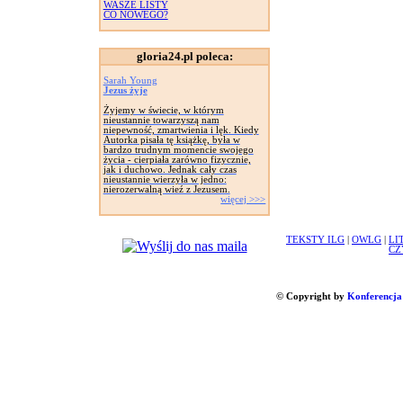
WASZE LISTY
CO NOWEGO?
gloria24.pl poleca:
Sarah Young
Jezus żyje
Żyjemy w świecie, w którym
nieustannie towarzyszą nam
niepewność, zmartwienia i lęk. Kiedy
Autorka pisała tę książkę, była w
bardzo trudnym momencie swojego
życia - cierpiała zarówno fizycznie,
jak i duchowo. Jednak cały czas
nieustannie wierzyła w jedno:
nierozerwalną wieź z Jezusem.
więcej >>>
TEKSTY ILG
|
OWLG
|
LI
CZ
© Copyright by
Konferencja 