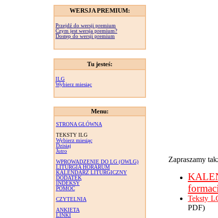
WERSJA PREMIUM:
Przejdź do wersji premium
Czym jest wersja premium?
Dostęp do wersji premium
Tu jesteś:
ILG
Wybierz miesiąc
Menu:
STRONA GŁÓWNA
TEKSTY ILG
Wybierz miesiąc
Dzisiaj
Jutro
Zapraszamy takż
WPROWADZENIE DO LG (OWLG)
LITURGIA HORARUM
KALENDARZ LITURGICZNY
KALE
DODATEK
INDEKSY
formac
POMOC
Teksty L
CZYTELNIA
PDF)
ANKIETA
LINKI