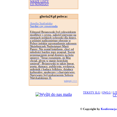
WASZE LISTY
CO NOWEGO?
gloria24.pl poleca:
Amelia Szafrańska
Surdut czy rewerenda
Edmund Bojanowski był człowiekiem
modlitwy i czynu, założył pierwsze na
ziemiach polskich ochronki dla dzieci,
a później najliczniejsze obecnie w
Polsce żeńskie zgromadzenie zakonnic
Służebniczek Najświętszej Marii
Panny. Nie został księdzem, choć od
młodości bardzo tego pragnął. Swoje
przeznaczenie pojął dopiero na łożu
smierci: "Teraz rozumiem, że Bóg
chciał, abym w stanie świeckim
umierał". Bojanowski to także literat,
poeta, tłumacz, publicysta, wydawca,
miłośnik i badacz folkloru, działacz
kulturalny, społeczny i charytatywny.
Nazywany był prekursorem Soboru
Watykańskiego II.
więcej >>>
TEKSTY ILG
|
OWLG
|
LI
CZ
© Copyright by
Konferencja 