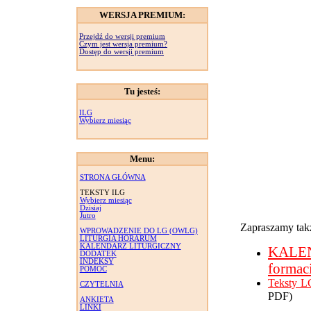
WERSJA PREMIUM:
Przejdź do wersji premium
Czym jest wersja premium?
Dostęp do wersji premium
Tu jesteś:
ILG
Wybierz miesiąc
Menu:
STRONA GŁÓWNA
TEKSTY ILG
Wybierz miesiąc
Dzisiaj
Jutro
Zapraszamy takż
WPROWADZENIE DO LG (OWLG)
LITURGIA HORARUM
KALENDARZ LITURGICZNY
KALE
DODATEK
INDEKSY
formac
POMOC
Teksty L
CZYTELNIA
PDF)
ANKIETA
LINKI