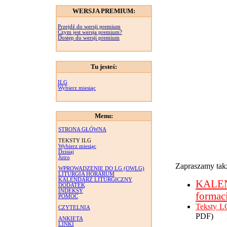
WERSJA PREMIUM:
Przejdź do wersji premium
Czym jest wersja premium?
Dostęp do wersji premium
Tu jesteś:
ILG
Wybierz miesiąc
Menu:
STRONA GŁÓWNA
TEKSTY ILG
Wybierz miesiąc
Dzisiaj
Jutro
Zapraszamy takż
WPROWADZENIE DO LG (OWLG)
LITURGIA HORARUM
KALENDARZ LITURGICZNY
KALE
DODATEK
INDEKSY
formac
POMOC
Teksty L
CZYTELNIA
PDF)
ANKIETA
LINKI