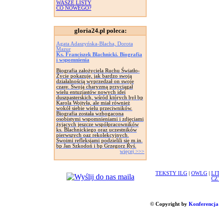
WASZE LISTY
CO NOWEGO?
gloria24.pl poleca:
Agata Adaszyńska-Blacha, Dorota
Mazur
Ks. Franciszek Blachnicki. Biografia
i wspomnienia
Biografia założyciela Ruchu Światło-
Życie pokazuje, jak bardzo swoją
działalnością wyprzedzał on swoje
czasy. Swoją charyzmą przyciągał
wielu entuzjastów nowych idei
duszpasterskich, wśród których był bp
Karola Wojtyła, ale miał również
wokół siebie wielu przeciwników.
Biografia została wzbogacona
osobistymi wspomnieniami i zdjęciami
żyjących jeszcze współpracowników
ks. Blachnickiego oraz uczestników
pierwszych oaz rekolekcyjnych.
Swoimi refleksjami podzielili się m.in.
bp Jan Szkodoń i bp Grzegorz Ryś.
więcej >>>
TEKSTY ILG
|
OWLG
|
LI
CZ
© Copyright by
Konferencja 