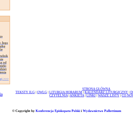
go
w Jego
ążkę
ie
telnik
nie
na od
zięki
dziej
ienia
ej >>>
STRONA GŁÓWNA
TEKSTY ILG
|
OWLG
|
LITURGIA HORARUM
|
KALENDARZ LITURGICZNY
|
D
CZYTELNIA
|
ANKIETA
|
LINKI
|
WASZE LISTY
|
CO NO
© Copyright by
Konferencja Episkopatu Polski
i
Wydawnictwo Pallottinum