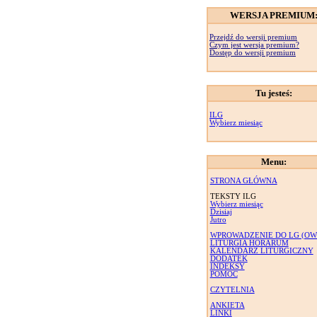
WERSJA PREMIUM
Przejdź do wersji premium
Czym jest wersja premium?
Dostęp do wersji premium
Tu jesteś:
ILG
Wybierz miesiąc
Menu:
STRONA GŁÓWNA
TEKSTY ILG
Wybierz miesiąc
Dzisiaj
Jutro
WPROWADZENIE DO LG (OW
LITURGIA HORARUM
KALENDARZ LITURGICZNY
DODATEK
INDEKSY
POMOC
CZYTELNIA
ANKIETA
LINKI