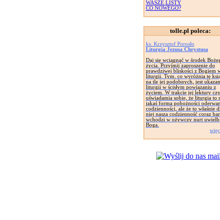
WASZE LISTY
CO NOWEGO?
tolle.pl poleca:
ks. Krzysztof Porosło
Liturgia Jezusa Chrystusa
Daj się wciągnąć w środek Boże
życia. Przyjmij zaproszenie do
prawdziwej bliskości z Bogiem 
liturgii. Tym, co wyróżnia tę ksi
na tle jej podobnych, jest ukazan
liturgii w ścisłym powiązaniu z
życiem. W trakcie jej lektury czy
uświadamia sobie, że liturgia to 
jakaś forma pobożności oderwa
codzienności, ale że to właśnie d
niej nasza codzienność coraz bar
wchodzi w ożywczy nurt uwielb
Boga.
więc