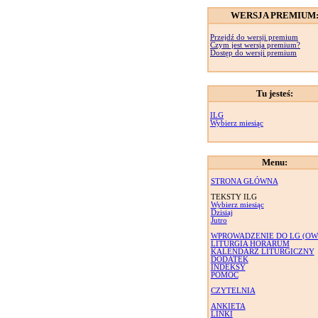
WERSJA PREMIUM
Przejdź do wersji premium
Czym jest wersja premium?
Dostęp do wersji premium
Tu jesteś:
ILG
Wybierz miesiąc
Menu:
STRONA GŁÓWNA
TEKSTY ILG
Wybierz miesiąc
Dzisiaj
Jutro
WPROWADZENIE DO LG (OW
LITURGIA HORARUM
KALENDARZ LITURGICZNY
DODATEK
INDEKSY
POMOC
CZYTELNIA
ANKIETA
LINKI