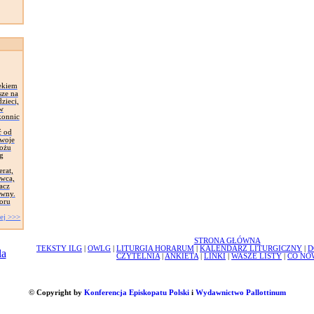
ekiem
sze na
zieci,
 w
konnic
ć od
Swoje
łożu
g
erat,
awca,
acz
ywny.
oru
ej >>>
STRONA GŁÓWNA
TEKSTY ILG
|
OWLG
|
LITURGIA HORARUM
|
KALENDARZ LITURGICZNY
|
D
CZYTELNIA
|
ANKIETA
|
LINKI
|
WASZE LISTY
|
CO NO
© Copyright by
Konferencja Episkopatu Polski
i
Wydawnictwo Pallottinum