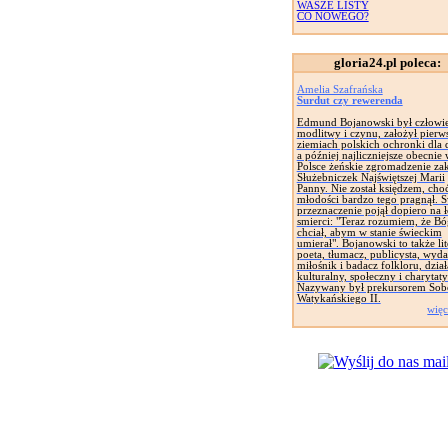
WASZE LISTY
CO NOWEGO?
gloria24.pl poleca:
Amelia Szafrańska
Surdut czy rewerenda
Edmund Bojanowski był człowi
modlitwy i czynu, założył pierw
ziemiach polskich ochronki dla d
a później najliczniejsze obecnie
Polsce żeńskie zgromadzenie za
Służebniczek Najświętszej Marii
Panny. Nie został księdzem, cho
młodości bardzo tego pragnął. 
przeznaczenie pojął dopiero na 
smierci: "Teraz rozumiem, że Bó
chciał, abym w stanie świeckim
umierał". Bojanowski to także lit
poeta, tłumacz, publicysta, wyd
miłośnik i badacz folkloru, dział
kulturalny, społeczny i charytat
Nazywany był prekursorem Sob
Watykańskiego II.
więc