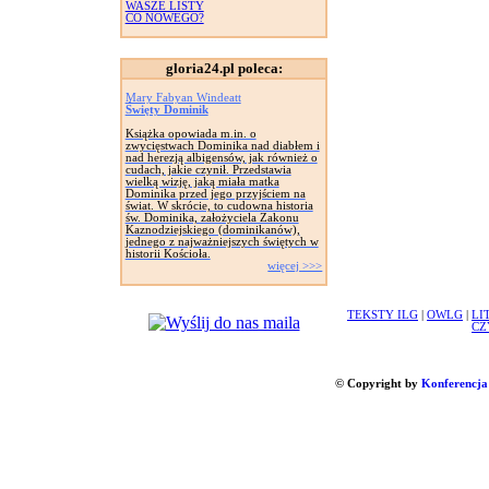
WASZE LISTY
CO NOWEGO?
gloria24.pl poleca:
Mary Fabyan Windeatt
Święty Dominik
Książka opowiada m.in. o
zwycięstwach Dominika nad diabłem i
nad herezją albigensów, jak również o
cudach, jakie czynił. Przedstawia
wielką wizję, jaką miała matka
Dominika przed jego przyjściem na
świat. W skrócie, to cudowna historia
św. Dominika, założyciela Zakonu
Kaznodziejskiego (dominikanów),
jednego z najważniejszych świętych w
historii Kościoła.
więcej >>>
TEKSTY ILG
|
OWLG
|
LI
CZ
© Copyright by
Konferencja 