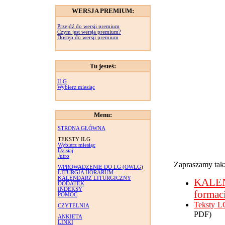
WERSJA PREMIUM:
Przejdź do wersji premium
Czym jest wersja premium?
Dostęp do wersji premium
Tu jesteś:
ILG
Wybierz miesiąc
Menu:
STRONA GŁÓWNA
TEKSTY ILG
Wybierz miesiąc
Dzisiaj
Jutro
Zapraszamy takż
WPROWADZENIE DO LG (OWLG)
LITURGIA HORARUM
KALENDARZ LITURGICZNY
KALE
DODATEK
INDEKSY
formac
POMOC
Teksty L
CZYTELNIA
PDF)
ANKIETA
LINKI