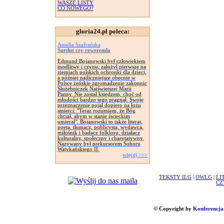
WASZE LISTY
CO NOWEGO?
gloria24.pl poleca:
Amelia Szafrańska
Surdut czy rewerenda
Edmund Bojanowski był człowiekiem
modlitwy i czynu, założył pierwsze na
ziemiach polskich ochronki dla dzieci,
a później najliczniejsze obecnie w
Polsce żeńskie zgromadzenie zakonnic
Służebniczek Najświętszej Marii
Panny. Nie został księdzem, choć od
młodości bardzo tego pragnął. Swoje
przeznaczenie pojął dopiero na łożu
smierci: "Teraz rozumiem, że Bóg
chciał, abym w stanie świeckim
umierał". Bojanowski to także literat,
poeta, tłumacz, publicysta, wydawca,
miłośnik i badacz folkloru, działacz
kulturalny, społeczny i charytatywny.
Nazywany był prekursorem Soboru
Watykańskiego II.
więcej >>>
TEKSTY ILG
|
OWLG
|
LI
CZ
© Copyright by
Konferencja 