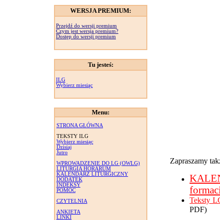
WERSJA PREMIUM:
Przejdź do wersji premium
Czym jest wersja premium?
Dostęp do wersji premium
Tu jesteś:
ILG
Wybierz miesiąc
Menu:
STRONA GŁÓWNA
TEKSTY ILG
Wybierz miesiąc
Dzisiaj
Jutro
Zapraszamy takż
WPROWADZENIE DO LG (OWLG)
LITURGIA HORARUM
KALENDARZ LITURGICZNY
KALE
DODATEK
INDEKSY
formac
POMOC
Teksty L
CZYTELNIA
PDF)
ANKIETA
LINKI