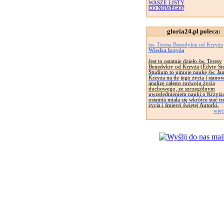
WASZE LISTY
CO NOWEGO?
gloria24.pl poleca:
św. Teresa Benedykta od Krzyża
Wiedza krzyża
Jest to ostatnie dzieło św. Teresy
Benedykty od Krzyża (Edyty Ste
Studium to ujmuje naukę św. Ja
Krzyża na tle jego życia i stanow
analizę całego rozwoju życia
duchowego, ze szczególnym
uwzględnieniem nauki o Krzyżu
ostatnia miała się wkrótce stać tr
życia i śmierci świętej Autorki.
więc