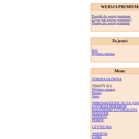
WERSJA PREMIUM
Przejdź do wersji premium
Czym jest wersja premium?
Dostęp do wersji premium
Tu jesteś:
ILG
Wybierz miesiąc
Menu:
STRONA GŁÓWNA
TEKSTY ILG
Wybierz miesiąc
Dzisiaj
Jutro
WPROWADZENIE DO LG (OW
LITURGIA HORARUM
KALENDARZ LITURGICZNY
DODATEK
INDEKSY
POMOC
CZYTELNIA
ANKIETA
LINKI