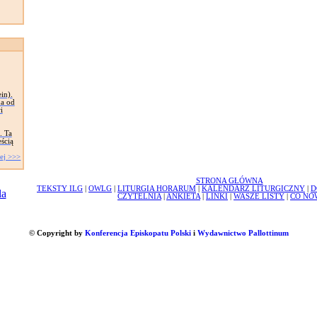
in).
na od
i
. Ta
eścią
ej >>>
STRONA GŁÓWNA
TEKSTY ILG
|
OWLG
|
LITURGIA HORARUM
|
KALENDARZ LITURGICZNY
|
D
CZYTELNIA
|
ANKIETA
|
LINKI
|
WASZE LISTY
|
CO NO
© Copyright by
Konferencja Episkopatu Polski
i
Wydawnictwo Pallottinum