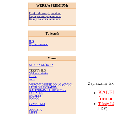
WERSJA PREMIUM:
Przejdź do wersji premium
Czym jest wersja premium?
Dostęp do wersji premium
Tu jesteś:
ILG
Wybierz miesiąc
Menu:
STRONA GŁÓWNA
TEKSTY ILG
Wybierz miesiąc
Dzisiaj
Jutro
Zapraszamy takż
WPROWADZENIE DO LG (OWLG)
LITURGIA HORARUM
KALENDARZ LITURGICZNY
KALE
DODATEK
INDEKSY
formac
POMOC
Teksty L
CZYTELNIA
PDF)
ANKIETA
LINKI