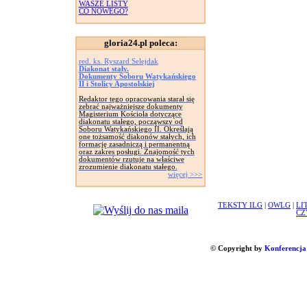
WASZE LISTY
CO NOWEGO?
gloria24.pl poleca:
red. ks. Ryszard Selejdak
Diakonat stały.
Dokumenty Soboru Watykańskiego
II i Stolicy Apostolskiej
Redaktor tego opracowania starał się
zebrać najważniejsze dokumenty
Magisterium Kościoła dotyczące
diakonatu stałego, począwszy od
Soboru Watykańskiego II. Określają
one tożsamość diakonów stałych, ich
formację zasadniczą i permanentną
oraz zakres posługi. Znajomość tych
dokumentów rzutuje na właściwe
zrozumienie diakonatu stałego.
więcej >>>
TEKSTY ILG
|
OWLG
|
LI
CZ
© Copyright by
Konferencja 