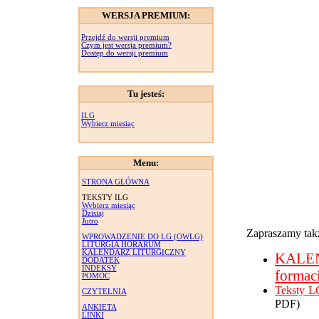
WERSJA PREMIUM:
Przejdź do wersji premium
Czym jest wersja premium?
Dostęp do wersji premium
Tu jesteś:
ILG
Wybierz miesiąc
Menu:
STRONA GŁÓWNA
TEKSTY ILG
Wybierz miesiąc
Dzisiaj
Jutro
Zapraszamy takż
WPROWADZENIE DO LG (OWLG)
LITURGIA HORARUM
KALENDARZ LITURGICZNY
KALE
DODATEK
INDEKSY
formac
POMOC
Teksty L
CZYTELNIA
PDF)
ANKIETA
LINKI