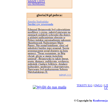
WASZE LISTY
CO NOWEGO?
gloria24.pl poleca:
Amelia Szafrańska
Surdut czy rewerenda
Edmund Bojanowski był człowiekiem
modlitwy i czynu, założył pierwsze na
ziemiach polskich ochronki dla dzieci,
a później najliczniejsze obecnie w
Polsce żeńskie zgromadzenie zakonnic
Służebniczek Najświętszej Marii
Panny. Nie został księdzem, choć od
młodości bardzo tego pragnął. Swoje
przeznaczenie pojął dopiero na łożu
smierci: "Teraz rozumiem, że Bóg
chciał, abym w stanie świeckim
umierał". Bojanowski to także literat,
poeta, tłumacz, publicysta, wydawca,
miłośnik i badacz folkloru, działacz
kulturalny, społeczny i charytatywny.
Nazywany był prekursorem Soboru
Watykańskiego II.
więcej >>>
TEKSTY ILG
|
OWLG
|
LI
CZ
© Copyright by
Konferencja 