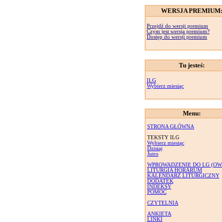
WERSJA PREMIUM
Przejdź do wersji premium
Czym jest wersja premium?
Dostęp do wersji premium
Tu jesteś:
ILG
Wybierz miesiąc
Menu:
STRONA GŁÓWNA
TEKSTY ILG
Wybierz miesiąc
Dzisiaj
Jutro
WPROWADZENIE DO LG (OW
LITURGIA HORARUM
KALENDARZ LITURGICZNY
DODATEK
INDEKSY
POMOC
CZYTELNIA
ANKIETA
LINKI