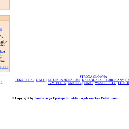
da
ej
j".
ląd w
 220
tnej
 o.
go
Trwa
ej >>>
STRONA GŁÓWNA
TEKSTY ILG
|
OWLG
|
LITURGIA HORARUM
|
KALENDARZ LITURGICZNY
|
D
CZYTELNIA
|
ANKIETA
|
LINKI
|
WASZE LISTY
|
CO NO
© Copyright by
Konferencja Episkopatu Polski
i
Wydawnictwo Pallottinum