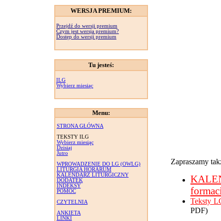
WERSJA PREMIUM:
Przejdź do wersji premium
Czym jest wersja premium?
Dostęp do wersji premium
Tu jesteś:
ILG
Wybierz miesiąc
Menu:
STRONA GŁÓWNA
TEKSTY ILG
Wybierz miesiąc
Dzisiaj
Jutro
Zapraszamy takż
WPROWADZENIE DO LG (OWLG)
LITURGIA HORARUM
KALENDARZ LITURGICZNY
KALE
DODATEK
INDEKSY
formac
POMOC
Teksty L
CZYTELNIA
PDF)
ANKIETA
LINKI