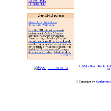
WASZE LISTY
CO NOWEGO?
gloria24.pl poleca:
Matteo Luigi Napolitano
Tajne akta Watykanu
Czy Pius XII milczał w sprawie
eksterminacji Żydów? Kto tak
naprawdę pierwszy powiedział:
"rozmawiamy z Moskwą"? W jaki
sposób Jan Paweł II przyczynił się do
upadku komunizmu? Czego media nie
powiedziały o Wikileaks odnośnie do
Kościoła? Poznaj zawartość tajnych
dokumentów i odkryj ich doniosłość.
więcej >>>
TEKSTY ILG
|
OWLG
|
LI
CZ
© Copyright by
Konferencja 