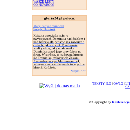
WASZE LISTY
CO NOWEGO?
gloria24.pl poleca:
Mary Fabyan Windeatt
Święty Dominik
Książka opowiada m.in. o
zwycięstwach Dominika nad diabłem i
nad herezją albigensów, jak również o
cudach, jakie czynił. Przedstawia
wielką wizję, jaką miała matka
Dominika przed jego przyjściem na
świat. W skrócie, to cudowna historia
św. Dominika, założyciela Zakonu
Kaznodziejskiego (dominikanów),
jednego z najważniejszych świętych w
historii Kościoła.
więcej >>>
TEKSTY ILG
|
OWLG
|
LI
CZ
© Copyright by
Konferencja 