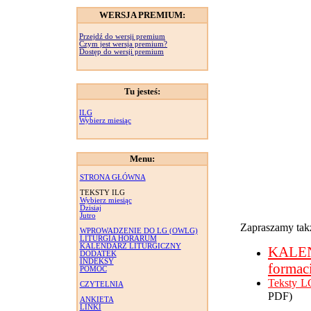
WERSJA PREMIUM:
Przejdź do wersji premium
Czym jest wersja premium?
Dostęp do wersji premium
Tu jesteś:
ILG
Wybierz miesiąc
Menu:
STRONA GŁÓWNA
TEKSTY ILG
Wybierz miesiąc
Dzisiaj
Jutro
Zapraszamy takż
WPROWADZENIE DO LG (OWLG)
LITURGIA HORARUM
KALENDARZ LITURGICZNY
KALE
DODATEK
INDEKSY
formac
POMOC
Teksty L
CZYTELNIA
PDF)
ANKIETA
LINKI